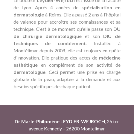
Le docteur
Leydier-Wejroch
est issue de la faculté
de Lyon. Après 4 années de
spécialisation en
dermatologie
à Reims, Elle a passé 2 ans à l'hôpital
de valence pour accroître ses connaissances et sa
technique. C'est à ce moment qu'elle passe son
DU
de chirurgie dermatologique
et son
DIU de
techniques de comblement
. Installée à
Montélimar depuis 2008, elle est toujours en quête
d'innovation. Elle pratique des actes de
médecine
esthétique
en complément de son activité de
dermatologue
. Ceci permet une prise en charge
globale de la peau, adaptée à la demande et aux
besoins spécifiques de chaque patient.
Dr Marie-Philomène LEYDIER-WEJROCH
, 26 ter
avenue Kennedy – 26200 Montelimar